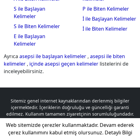
S ile Başlayan
P ile Biten Kelimeler
Kelimeler
İ ile Başlayan Kelimeler
S ile Biten Kelimeler
İ ile Biten Kelimeler
E ile Başlayan
Kelimeler
Ayrıca
asepsi ile başlayan kelimeler
,
asepsi ile biten
kelimeler
,
içinde asepsi geçen kelimeler
listelerini de
inceleyebilirsiniz.
Sitemiz genel internet kaynaklarından derlenmiş bilgiler
içermektedir. İçeriklerin doğruluğu ve güncelliği garanti
edilmez. Kullanım tamamen ziyaretçinin sorumluluğundadır.
Telif hakkına tabi olan içerikler, logolar ve materyaller ilgili
Web sitemizde çerezler kullanmaktadır. Devam ederek
sahiplerine aittir. Herhangi bir telif hakkı ihlali durumunda,
çerez kullanımını kabul etmiş olursunuz.
Detaylı Bilgi
sorumluluk tamamen ilgili taraflara aittir.