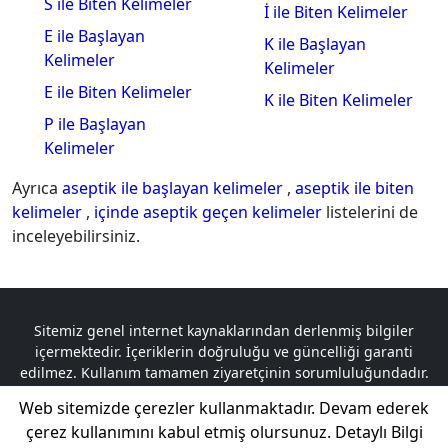
S ile Biten Kelimeler
İ ile Biten Kelimeler
E ile Başlayan
K ile Başlayan
Kelimeler
Kelimeler
E ile Biten Kelimeler
K ile Biten Kelimeler
P ile Başlayan
Kelimeler
Ayrıca
aseptik ile başlayan kelimeler
,
aseptik ile biten
kelimeler
,
içinde aseptik geçen kelimeler
listelerini de
inceleyebilirsiniz.
Sitemiz genel internet kaynaklarından derlenmiş bilgiler
içermektedir. İçeriklerin doğruluğu ve güncelliği garanti
edilmez. Kullanım tamamen ziyaretçinin sorumluluğundadır.
Telif hakkına tabi olan içerikler, logolar ve materyaller ilgili
Web sitemizde çerezler kullanmaktadır. Devam ederek
sahiplerine aittir. Herhangi bir telif hakkı ihlali durumunda,
çerez kullanımını kabul etmiş olursunuz.
Detaylı Bilgi
sorumluluk tamamen ilgili taraflara aittir.