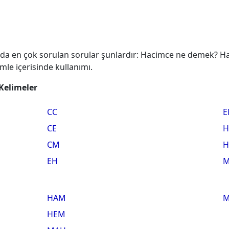
da en çok sorulan sorular şunlardır: Hacimce ne demek? Hac
le içerisinde kullanımı.
 Kelimeler
CC
E
CE
H
CM
H
EH
M
HAM
M
HEM