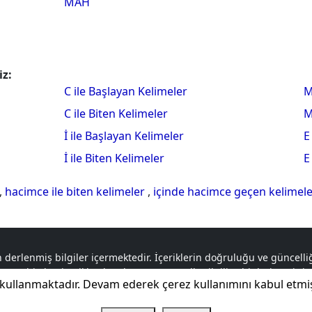
MAH
iz:
C ile Başlayan Kelimeler
M
C ile Biten Kelimeler
M
İ ile Başlayan Kelimeler
E
İ ile Biten Kelimeler
E
,
hacimce ile biten kelimeler
,
içinde hacimce geçen kelimel
 derlenmiş bilgiler içermektedir. İçeriklerin doğruluğu ve güncel
a tabi olan içerikler, logolar ve materyaller ilgili sahiplerine aitti
kullanmaktadır. Devam ederek çerez kullanımını kabul etmi
sorumluluk tamamen ilgili taraflara aittir.