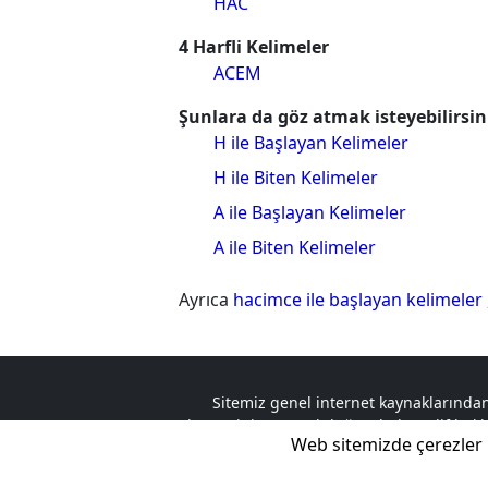
HAC
4 Harfli Kelimeler
ACEM
Şunlara da göz atmak isteyebilirsin
H ile Başlayan Kelimeler
H ile Biten Kelimeler
A ile Başlayan Kelimeler
A ile Biten Kelimeler
Ayrıca
hacimce ile başlayan kelimeler
Sitemiz genel internet kaynaklarından
ziyaretçinin sorumluluğundadır. Telif hakkın
Web sitemizde çerezler 