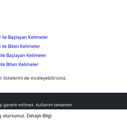
 ile Başlayan Kelimeler
 ile Biten Kelimeler
 ile Başlayan Kelimeler
 ile Biten Kelimeler
er
listelerini de inceleyebilirsiniz.
liği garanti edilmez. Kullanım tamamen
r. Herhangi bir telif hakkı ihlali durumunda,
ş olursunuz.
Detaylı Bilgi