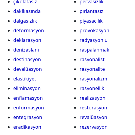
çikolatasız
pervasızlık
dakikasında
pırlantasız
dalgasızlık
piyasacılık
deformasyon
provokasyon
deklarasyon
radyasyonlu
denizaslanı
raspalanmak
destinasyon
rasyonalist
devalüasyon
rasyonalite
elastikiyet
rasyonalizm
eliminasyon
rasyonellik
enflamasyon
realizasyon
enformasyon
restorasyon
entegrasyon
revalüasyon
eradikasyon
rezervasyon