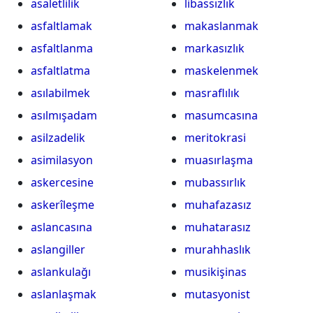
asaletlilik
libassızlık
asfaltlamak
makaslanmak
asfaltlanma
markasızlık
asfaltlatma
maskelenmek
asılabilmek
masraflılık
asılmışadam
masumcasına
asilzadelik
meritokrasi
asimilasyon
muasırlaşma
askercesine
mubassırlık
askerîleşme
muhafazasız
aslancasına
muhatarasız
aslangiller
murahhaslık
aslankulağı
musikişinas
aslanlaşmak
mutasyonist