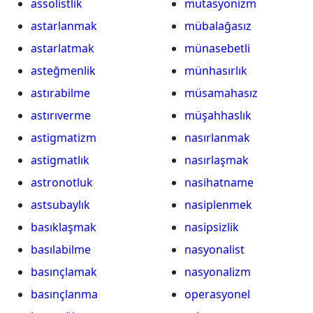
assolistlik
mutasyonizm
astarlanmak
mübalağasız
astarlatmak
münasebetli
asteğmenlik
münhasırlık
astırabilme
müsamahasız
astırıverme
müşahhaslık
astigmatizm
nasırlanmak
astigmatlık
nasırlaşmak
astronotluk
nasihatname
astsubaylık
nasiplenmek
basıklaşmak
nasipsizlik
basılabilme
nasyonalist
basınçlamak
nasyonalizm
basınçlanma
operasyonel