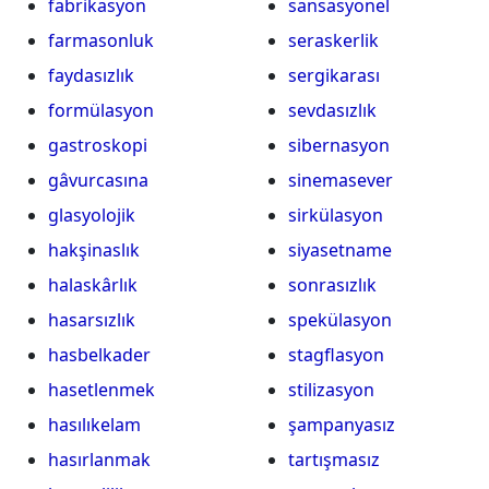
fabrikasyon
sansasyonel
farmasonluk
seraskerlik
faydasızlık
sergikarası
formülasyon
sevdasızlık
gastroskopi
sibernasyon
gâvurcasına
sinemasever
glasyolojik
sirkülasyon
hakşinaslık
siyasetname
halaskârlık
sonrasızlık
hasarsızlık
spekülasyon
hasbelkader
stagflasyon
hasetlenmek
stilizasyon
hasılıkelam
şampanyasız
hasırlanmak
tartışmasız