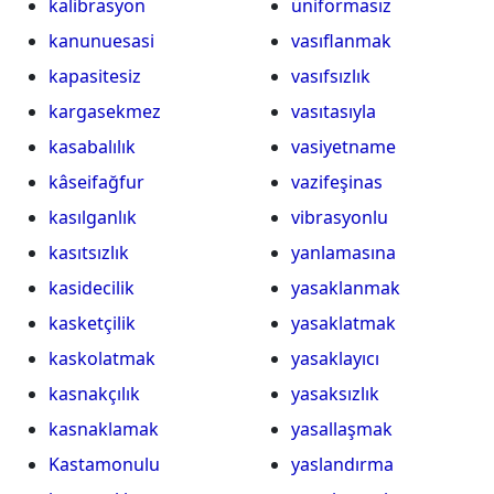
kalibrasyon
üniformasız
kanunuesasi
vasıflanmak
kapasitesiz
vasıfsızlık
kargasekmez
vasıtasıyla
kasabalılık
vasiyetname
kâseifağfur
vazifeşinas
kasılganlık
vibrasyonlu
kasıtsızlık
yanlamasına
kasidecilik
yasaklanmak
kasketçilik
yasaklatmak
kaskolatmak
yasaklayıcı
kasnakçılık
yasaksızlık
kasnaklamak
yasallaşmak
Kastamonulu
yaslandırma