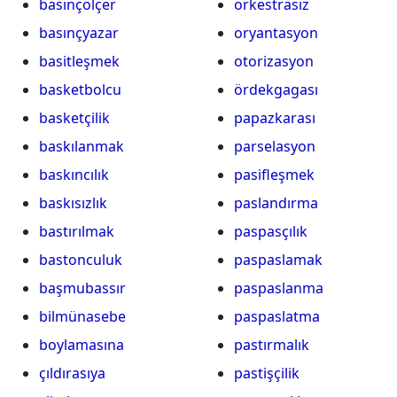
basınçölçer
orkestrasız
basınçyazar
oryantasyon
basitleşmek
otorizasyon
basketbolcu
ördekgagası
basketçilik
papazkarası
baskılanmak
parselasyon
baskıncılık
pasifleşmek
baskısızlık
paslandırma
bastırılmak
paspasçılık
bastonculuk
paspaslamak
başmubassır
paspaslanma
bilmünasebe
paspaslatma
boylamasına
pastırmalık
çıldırasıya
pastişçilik