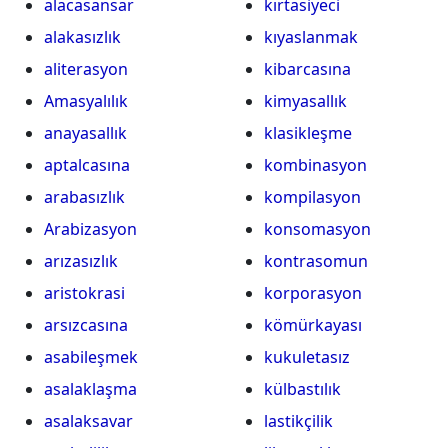
alacasansar
kırtasiyeci
alakasızlık
kıyaslanmak
aliterasyon
kibarcasına
Amasyalılık
kimyasallık
anayasallık
klasikleşme
aptalcasına
kombinasyon
arabasızlık
kompilasyon
Arabizasyon
konsomasyon
arızasızlık
kontrasomun
aristokrasi
korporasyon
arsızcasına
kömürkayası
asabileşmek
kukuletasız
asalaklaşma
külbastılık
asalaksavar
lastikçilik