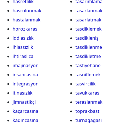
hasretlilik
tasarımlama
hasrolunmak
tasarlanmak
hastalanmak
tasarlatmak
horozkarası
tasdiklemek
iddiasızlık
tasdikleniş
ihlassızlık
tasdiklenme
ihtiraslıca
tasdikletme
imajinasyon
tasfiyehane
insancasına
tasniflemek
integrasyon
tasvircilik
itinasızlık
tavukkarası
jimnastikçi
teraslanmak
kaçarcasına
toprakbastı
kadıncasına
turnagagası