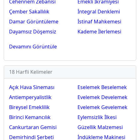
Cehennem Zebanisi
Emekli İkramiyesi
Çember Sakallılık
İntegral Denklemi
Damar Görüntüleme
İstinaf Mahkemesi
Dayamsız Döşemsiz
Kademe İlerlemesi
Devamını Görüntüle
18 Harfli Kelimeler
Açık Hava Sineması
Eselemek Beselemek
Antiemperyalistlik
Evelemek Develemek
Bireysel Emeklilik
Evelemek Gevelemek
Birinci Kemancılık
Eylemsizlik İlkesi
Cankurtaran Gemisi
Güzellik Malzemesi
Demirhindi Şerbeti
İndükleme Makinesi