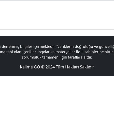
 derlenmiş bilgiler içermektedir. İçeriklerin doğruluğu ve güncel
a tabi olan içerikler, logolar ve materyaller ilgili sahiplerine aitti
sorumluluk tamamen ilgili taraflara aittir.
Kelime GO © 2024 Tüm Hakları Saklıdır.