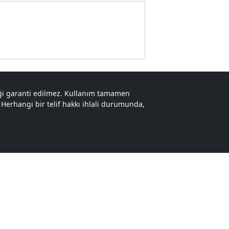
liği garanti edilmez. Kullanım tamamen
r. Herhangi bir telif hakkı ihlali durumunda,