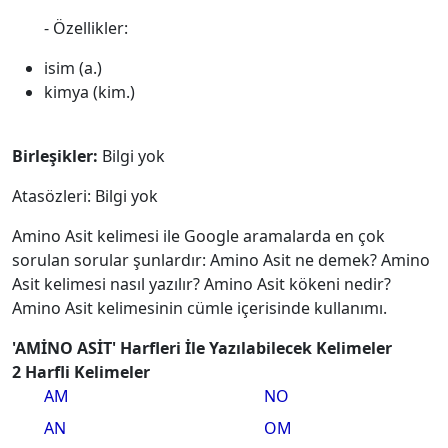
- Özellikler:
isim (a.)
kimya (kim.)
Birleşikler:
Bilgi yok
Atasözleri: Bilgi yok
Amino Asit kelimesi ile Google aramalarda en çok
sorulan sorular şunlardır: Amino Asit ne demek? Amino
Asit kelimesi nasıl yazılır? Amino Asit kökeni nedir?
Amino Asit kelimesinin cümle içerisinde kullanımı.
'AMİNO ASİT' Harfleri İle Yazılabilecek Kelimeler
2 Harfli Kelimeler
AM
NO
AN
OM