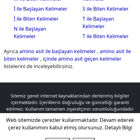
İ ile Başlayan Kelimeler
S ile Biten Kelimeler
İ ile Biten Kelimeler
T ile Başlayan
Kelimeler
N ile Başlayan
Kelimeler
T ile Biten Kelimeler
Ayrıca
amino asit ile başlayan kelimeler
,
amino asit ile
biten kelimeler
,
içinde amino asit geçen kelimeler
listelerini de inceleyebilirsiniz.
Sitemiz genel internet kaynaklarından derlenmiş bilgiler
içermektedir. İçeriklerin doğruluğu ve güncelliği garanti
edilmez. Kullanım tamamen ziyaretçinin sorumluluğundadır.
Telif hakkına tabi olan içerikler, logolar ve materyaller ilgili
Web sitemizde çerezler kullanmaktadır. Devam ederek
sahiplerine aittir. Herhangi bir telif hakkı ihlali durumunda,
çerez kullanımını kabul etmiş olursunuz.
Detaylı Bilgi
sorumluluk tamamen ilgili taraflara aittir.