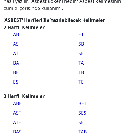
nasıl yazılır? Asbest kökeni nedir? Asbest kelimesinin
cümle içerisinde kullanımı.
'ASBEST' Harfleri İle Yazılabilecek Kelimeler
2 Harfli Kelimeler
AB
ET
AS
SB
AT
SE
BA
TA
BE
TB
ES
TE
3 Harfli Kelimeler
ABE
BET
AST
SES
ATE
SET
BAS
TAB