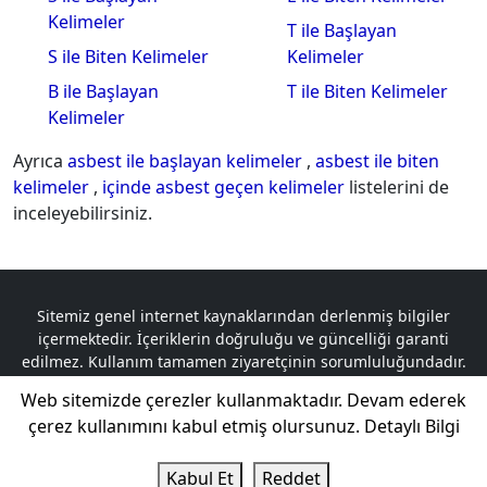
Kelimeler
T ile Başlayan
S ile Biten Kelimeler
Kelimeler
B ile Başlayan
T ile Biten Kelimeler
Kelimeler
Ayrıca
asbest ile başlayan kelimeler
,
asbest ile biten
kelimeler
,
içinde asbest geçen kelimeler
listelerini de
inceleyebilirsiniz.
Sitemiz genel internet kaynaklarından derlenmiş bilgiler
içermektedir. İçeriklerin doğruluğu ve güncelliği garanti
edilmez. Kullanım tamamen ziyaretçinin sorumluluğundadır.
Telif hakkına tabi olan içerikler, logolar ve materyaller ilgili
Web sitemizde çerezler kullanmaktadır. Devam ederek
sahiplerine aittir. Herhangi bir telif hakkı ihlali durumunda,
çerez kullanımını kabul etmiş olursunuz.
Detaylı Bilgi
sorumluluk tamamen ilgili taraflara aittir.
Kelime GO © 2024 Tüm Hakları Saklıdır.
Kabul Et
Reddet